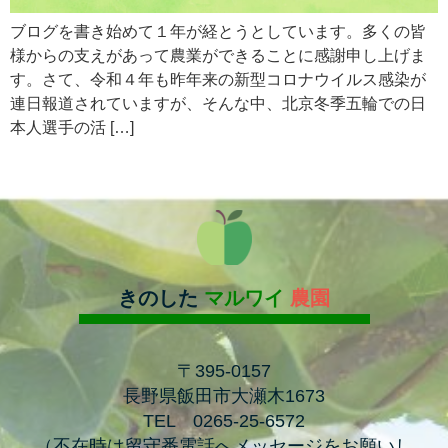
ブログを書き始めて１年が経とうとしています。多くの皆
様からの支えがあって農業ができることに感謝申し上げま
す。さて、令和４年も昨年来の新型コロナウイルス感染が
連日報道されていますが、そんな中、北京冬季五輪での日
本人選手の活 […]
きのした
マルワイ
農園
〒395-0157
長野県飯田市大瀬木1673
TEL 0265-25-6572
（
不在時は留守番電話へメッセージをお願いし