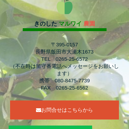
きのした
マルワイ
農園
〒395-0157
長野県飯田市大瀬木1673
TEL 0265-25-6572
（
不在時は留守番電話へメッセージをお願いし
ます）
携帯 080-8475-7739
FAX 0265-25-6562
お問合せはこちらから